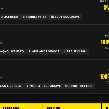
RAKE
5%
oni
AO LICENSED
📱 MOBILE FIRST
🎰 SLOT ESCLUSIVE
BO
100
oni
De
RAÇAO LICENSED
📱 APP ANDROID/IOS
⚡ PRELIEVI 24H
100
oni
D
AÇAO LICENSED
📱 MOBILE RESPONSIVE
⚽ SPORT BETTING
BONUS MAX
PRELIEVI
M