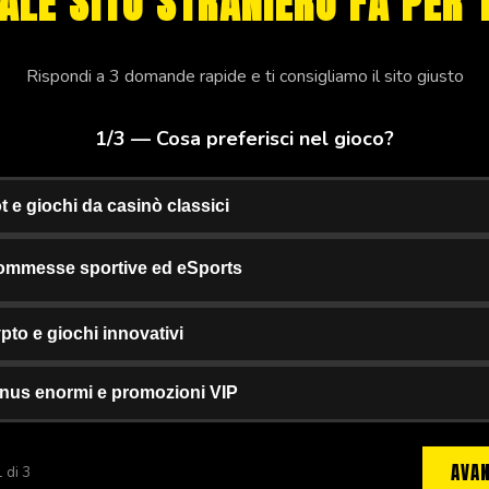
ALE SITO STRANIERO FA PER 
Rispondi a 3 domande rapide e ti consigliamo il sito giusto
1/3 — Cosa preferisci nel gioco?
ot e giochi da casinò classici
mmesse sportive ed eSports
pto e giochi innovativi
nus enormi e promozioni VIP
AVA
 di 3