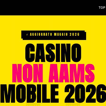
TOP
⚡ AGGIORNATO MAGGIO 2026
CASINO
NON AAMS
MOBILE 202
🎰
🎰