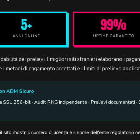
5+
99%
ANNI ONLINE
UPTIME GARANTITO
fidabilità dei prelievi. I migliori siti stranieri elaborano i pa
e i metodi di pagamento accettati e i limiti di prelievo applicat
Non ADM Sicuro
 SSL 256-bit · Audit RNG indipendente · Prelievi documentati · S
 sito mostri il numero di licenza e il nome dell'ente regolatorio n