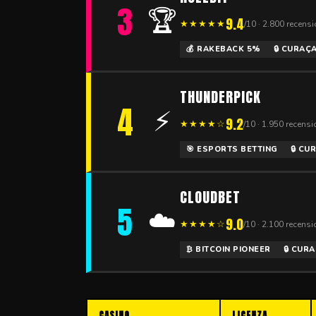
3
🏆
9.4
★★★★★
/10 · 2.800 recensi
💰 RAKEBACK 5%
🔒 CURAÇ
THUNDERPICK
4
⚡
9.2
★★★★☆
/10 · 1.950 recensi
🎯 ESPORTS BETTING
🔒 CU
CLOUDBET
5
☁️
9.0
★★★★☆
/10 · 2.100 recensi
₿ BITCOIN PIONEER
🔒 CUR
CASINO
LICENZA