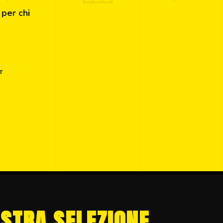
 per chi
T
STRA SELEZIONE