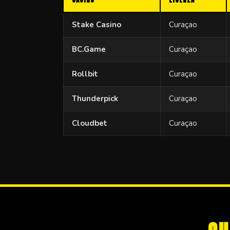
Stake Casino
Curaçao
BC.Game
Curaçao
Rollbit
Curaçao
Thunderpick
Curaçao
Cloudbet
Curaçao